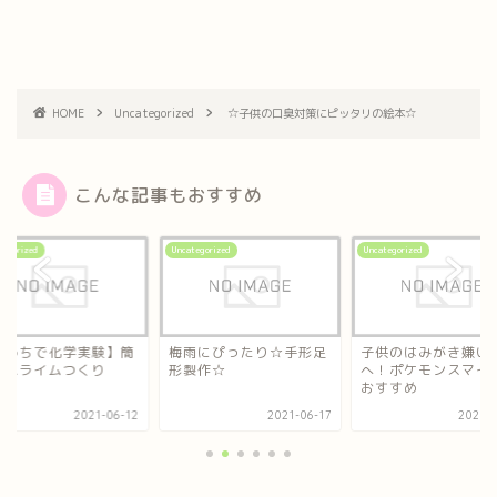
HOME
Uncategorized
☆子供の口臭対策にピッタリの絵本☆
こんな記事もおすすめ
tegorized
Uncategorized
Uncategorized
おうちで化学実験】簡
梅雨にぴったり☆手形足
子供のはみがき嫌い
！スライムつくり
形製作☆
へ！ポケモンスマイ
おすすめ
2021-06-12
2021-06-17
2021-0