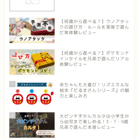
5
【何歳から遊べる？】ウノアタッ
クの遊び方・ルールを家族で遊ん
だ実体験レビュー
6
【何歳から遊べる？】ポケモンナ
インタイルを兄弟で遊んだリアル
体験レビュー
7
赤ちゃんも大喜び！リズミカルな
絵本『だるまさんシリーズ』の魅
力と楽しみ方
8
大ピンチずかんカルタは小学生か
ら幼児まで楽しめる！3・7・9歳
兄弟で遊んだ本音レビュー