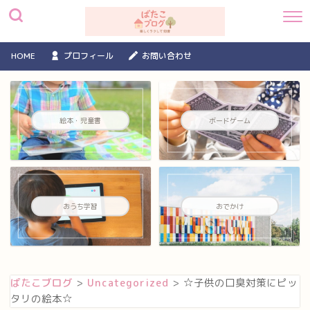
HOME
プロフィール
お問い合わせ
絵本・児童書
ボードゲーム
おうち学習
おでかけ
ばたこブログ
>
Uncategorized
>
☆子供の口臭対策にピッ
タリの絵本☆