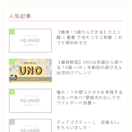
人気記事
1
【簡単！3歳からできる】クエン
酸 × 重曹 で泡モコモコ実験 ｜お
うち理科あそび
2
【徹底解説】UNOは何歳から遊べ
る？4歳〜OK｜年齢別の遊び方＆
幼児向けアレンジ
3
憧れ！？の壁ラクガキを実現する
方法～穴あけ/壁紙汚れなしでホ
ワイトボード設置～
4
ディアゴスティーニ 恐竜＆Co
をもらいました！