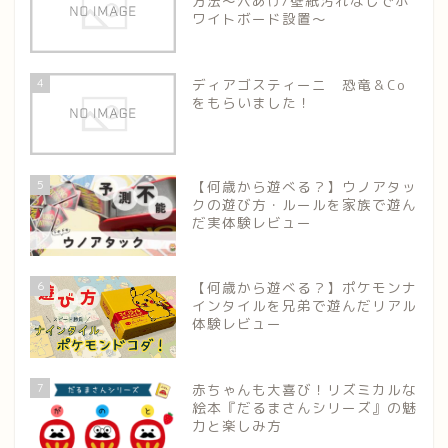
方法～穴あけ/壁紙汚れなしでホ
ワイトボード設置～
4
ディアゴスティーニ 恐竜＆Co
をもらいました！
5
【何歳から遊べる？】ウノアタッ
クの遊び方・ルールを家族で遊ん
だ実体験レビュー
6
【何歳から遊べる？】ポケモンナ
インタイルを兄弟で遊んだリアル
体験レビュー
7
赤ちゃんも大喜び！リズミカルな
絵本『だるまさんシリーズ』の魅
力と楽しみ方