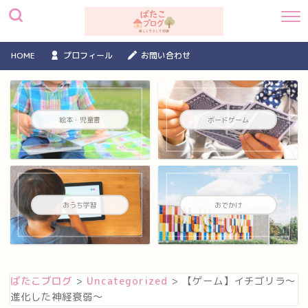
HOME
プロフィール
お問い合わせ
絵本・児童書
ボードゲーム
おうち学習
おでかけ
ばたこブログ
>
Uncategorized
>
【ゲーム】イチゴリラ～
進化した神経衰弱～