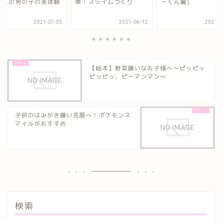
二人の男の子の実体験
単！スライムつくり
ーくん編)
2021-07-05
2021-06-12
2021-0
【絵本】野菜嫌いなお子様へ～ピッピッ
ピッピッ、ピーマンマン～
子供のはみがき嫌い克服へ！ポケモンス
マイルがおすすめ
検索