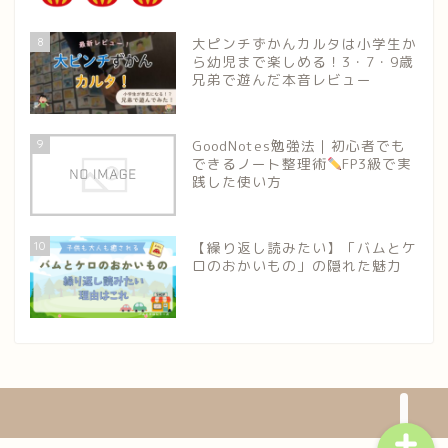
8
大ピンチずかんカルタは小学生か
ら幼児まで楽しめる！3・7・9歳
兄弟で遊んだ本音レビュー
9
GoodNotes勉強法｜初心者でも
できるノート整理術
FP3級で実
践した使い方
HOME
10
【繰り返し読みたい】「バムとケ
ロのおかいもの」の隠れた魅力
プロフィール
お問い合わせ