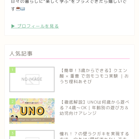
日々の暮らしに“楽しく学ぶ”をプラスできたら嬉しいで
す
▶︎ プロフィールを見る
人気記事
1
【簡単！3歳からできる】クエン
酸 × 重曹 で泡モコモコ実験 ｜お
うち理科あそび
2
【徹底解説】UNOは何歳から遊べ
る？4歳〜OK｜年齢別の遊び方＆
幼児向けアレンジ
3
憧れ！？の壁ラクガキを実現する