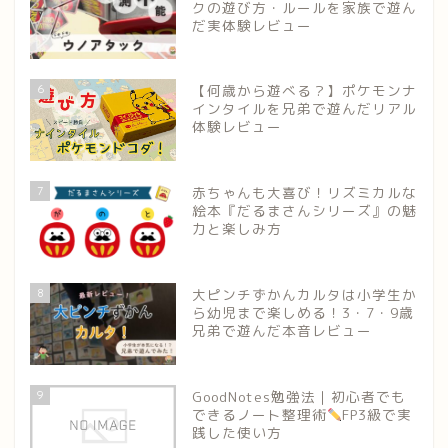
クの遊び方・ルールを家族で遊ん
だ実体験レビュー
6
【何歳から遊べる？】ポケモンナ
インタイルを兄弟で遊んだリアル
体験レビュー
7
赤ちゃんも大喜び！リズミカルな
絵本『だるまさんシリーズ』の魅
力と楽しみ方
8
大ピンチずかんカルタは小学生か
ら幼児まで楽しめる！3・7・9歳
兄弟で遊んだ本音レビュー
9
GoodNotes勉強法｜初心者でも
できるノート整理術
FP3級で実
践した使い方