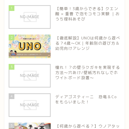
1
【簡単！3歳からできる】クエン
酸 × 重曹 で泡モコモコ実験 ｜お
うち理科あそび
2
【徹底解説】UNOは何歳から遊べ
る？4歳〜OK｜年齢別の遊び方＆
幼児向けアレンジ
3
憧れ！？の壁ラクガキを実現する
方法～穴あけ/壁紙汚れなしでホ
ワイトボード設置～
4
ディアゴスティーニ 恐竜＆Co
をもらいました！
5
【何歳から遊べる？】ウノアタッ