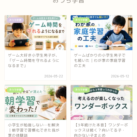
おうち学習
おうち学習
おうち学習
ゲーム大好き小学生男子が、
ゲームばかりの小学生男子で
「ゲーム時間を守れるように
も続いた｜わが家の家庭学習
なるまで」
の工夫
2026-05-22
2026-05-12
おうち学習
おうち学習
小学生が勉強しない…を解決
【3年続けた本音】ワンダーボ
｜朝学習で習慣化できた我が
ックスは続く？向いてる子・
家の体験談
向かない子まとめ